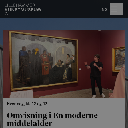
Hopp til hovedinnhold
Søk
ENG
Åpent kl. 10.00–17.00
Billetter
Planlegg besøk
+
Hva skjer?
Utstillinger
Hver dag, kl. 12 og 13
Kunstopplevelser
+
Omvisning i En moderne
middelalder
Aktiviteter for barn