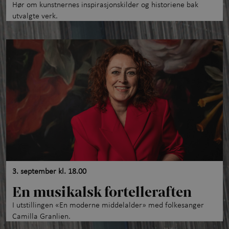
Hør om kunstnernes inspirasjonskilder og historiene bak
Utforsk samlingen
+
utvalgte verk.
Om Kunstmuseet
+
Kontakt oss
3. september kl. 18.00
En musikalsk fortelleraften
I utstillingen «En moderne middelalder» med folkesanger
Camilla Granlien.