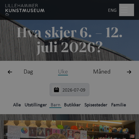
Hopp til hovedinnhold
Søk
ENG
Hva skjer 6. – 12.
Åpent kl. 10.00–17.00
juli 2026?
Billetter
Dag
Uke
Måned
Planlegg besøk
+
Hva skjer?
Utstillinger
Alle
Utstillinger
Barn
Butikker
Spisesteder
Familie
Kunstopplevelser
+
Aktiviteter for barn