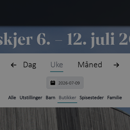
Søk
Plan
kjer 6. – 12. juli
Hva 
Utst
Dag
Uke
Måned
Kuns
Akti
Alle
Utstillinger
Barn
Butikker
Spisesteder
Familie
Utfo
Om 