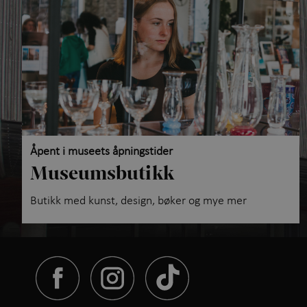
Åpent i museets åpningstider
Museumsbutikk
Butikk med kunst, design, bøker og mye mer