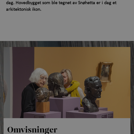
dag. Hovedbygget som ble tegnet av Snøhetta er i dag et
Utforsk samlingen
+
arkitektonisk ikon.
Om Kunstmuseet
+
Kontakt oss
Omvisninger