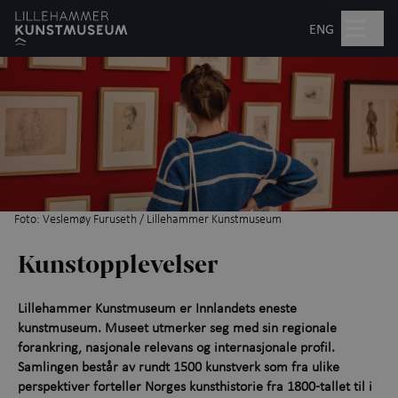
Hopp til hovedinnhold
Søk
ENG
Åpent kl. 10.00–17.00
Billetter
Planlegg besøk
+
Foto: Veslemøy Furuseth / Lillehammer Kunstmuseum
Hva skjer?
Kunstopplevelser
Utstillinger
Lillehammer Kunstmuseum er Innlandets eneste
kunstmuseum. Museet utmerker seg med sin regionale
Kunstopplevelser
+
forankring, nasjonale relevans og internasjonale profil.
Samlingen består av rundt 1500 kunstverk som fra ulike
Aktiviteter for barn
perspektiver forteller Norges kunsthistorie fra 1800-tallet til i