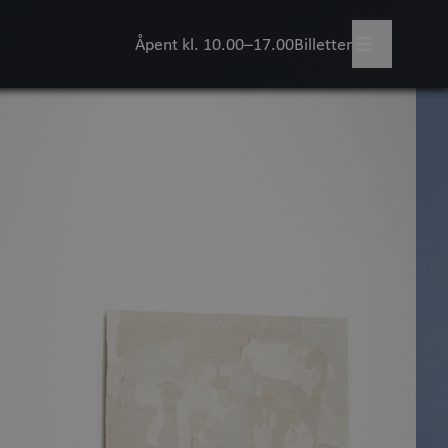
Åpent kl. 10.00–17.00
Billetter
legg besøk
+
skjer?
illinger
topplevelser
+
viteter for barn
rsk samlingen
+
Kunstmuseet
+