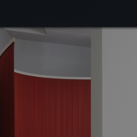
Søk
Plan
Hva 
Utst
Kuns
Akti
Utfo
Om 