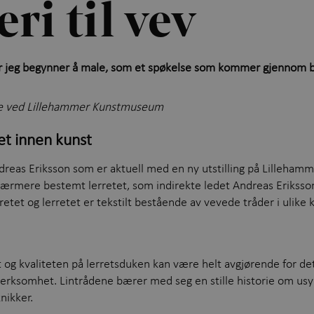
ri til vev
før jeg begynner å male, som et spøkelse som kommer gjennom 
de ved Lillehammer Kunstmuseum
tet innen kunst
reas Eriksson som er aktuell med en ny utstilling på Lilleham
 nærmere bestemt lerretet, som indirekte ledet Andreas Eriksson
etet og lerretet er tekstilt bestående av vevede tråder i ulike kv
 og kvaliteten på lerretsduken kan være helt avgjørende for det
erksomhet. Lintrådene bærer med seg en stille historie om usynl
nikker.