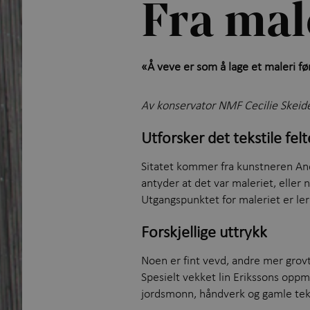
Fra male
«Å veve er som å lage et maleri 
Av konservator NMF Cecilie Skei
Utforsker det tekstile fel
Sitatet kommer fra kunstneren And
antyder at det var maleriet, eller
Utgangspunktet for maleriet er lerr
Forskjellige uttrykk
Noen er fint vevd, andre mer grovt
Spesielt vekket lin Erikssons oppm
jordsmonn, håndverk og gamle tek