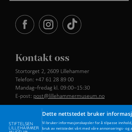
Kontakt oss
Stortorget 2, 2609 Lillehammer
Telefon: +47 61 28 89 00
Mandag–fredag kl. 09:00–15:30
E-post:
post@lillehammermuseum.no
Ansatte
Dette nettstedet bruker informas
Vi bruker informasjonskapsler for å tilpasse innhold
Personvernerklæring
bruk av nettstedet vårt med våre annonserings- o