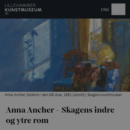
Hopp til hovedinnhold
Søk
ENG
Åpent kl. 10.00–17.00
Billetter
Planlegg besøk
+
Hva skjer?
Utstillinger
Anna Ancher, Solskinn i den blå stue, 1891 (utsnitt), Skagens kunstmuseer
Anna Ancher – Skagens indre
Kunstopplevelser
+
og ytre rom
Aktiviteter for barn