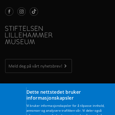
Meld deg på vårt nyhetsbrev!
Kontakt oss
Dette nettstedet bruker
Stortorget 2, 2609 Lillehammer
informasjonskapsler
Telefon: +47 61 28 89 00
Vi bruker informasjonskapsler for å tilpasse innhold,
Mandag–fredag kl. 09:00–15:30
annonser og analysere trafikken vår. Vi deler også
E-post:
post@lillehammermuseum.no