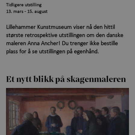
Tidligere utstilling
Utforsk samlingen
+
13. mars - 15. august
Om Kunstmuseet
+
Lillehammer Kunstmuseum viser nå den hittil
største retrospektive utstillingen om den danske
Kontakt oss
maleren Anna Ancher! Du trenger ikke bestille
plass for å se utstillingen på egenhånd.
Et nytt blikk
på ska
ge
nmaleren